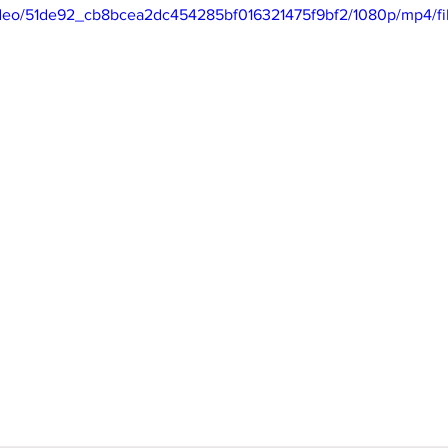
/video/51de92_cb8bcea2dc454285bf016321475f9bf2/1080p/mp4/f