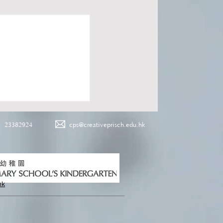
23382924
cps@creativeprisch.edu.hk
hk