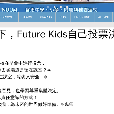
T GROWTH
TEAMS
AWARDS
SSPA
PARENTING
ALUMNI
下，Future Kids自己投票
全校在早會中進行投票，
去操場還是留在課室？☀️
留在課室，涼爽又安全。❄️
達意見，也學習尊重集體決定。
ids責任意識的方式！
擔，為未來的世界做好準備。✨💪🏻