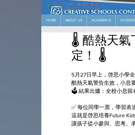
HOME
ABOUT US
ACADEMICS
STUDEN
🌡️ 酷熱天氣
定！ 🌡️
5月27日早上，啓思小學
酷熱天氣警告生效，小息要
🗳️ 結果出爐：全校小息
✅ 每位同學一票，學習表
這就是啓思培養Future K
讓孩子從小參與、思考、承