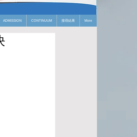
ADMISSION
CONTINUUM
搜尋結果
More
決