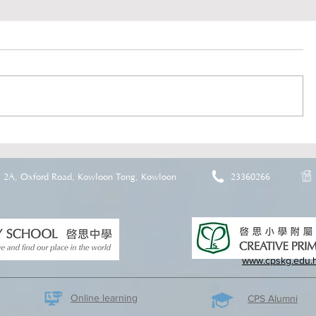
2A, Oxford Road, Kowloon Tong, Kowloon
23360266
www.cpskg.edu.
Online learning
CPS Alumni