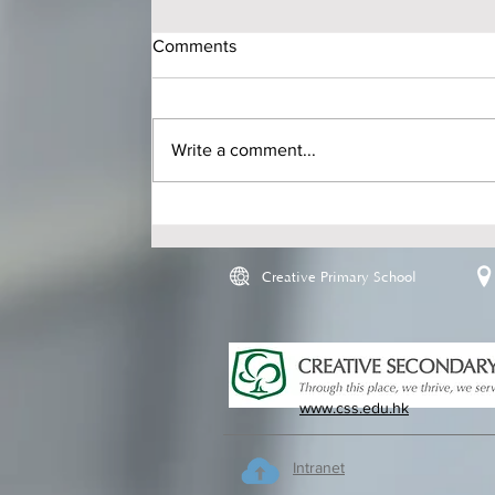
Comments
Write a comment...
Creative Primary School
www.css.edu.hk
Intranet