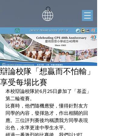
辯論校隊「想贏而不怕輸」
享受每場比賽
本校辯論校隊於6月25日參加了「基盃」
第二輪複賽。
比賽時，他們隨機應變，懂得針對友方
同學的內容，發揮急才，作出相關的回
應。三位評判賽後均稱讚我方同學表現
出色，水準更達中學生水平。
經過一番激烈的比賽後，我們以1:1打