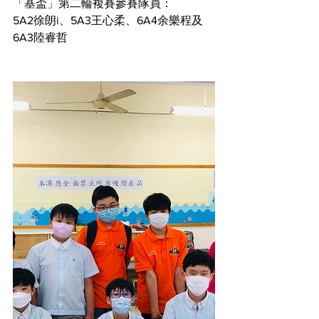
「基盃」第二輪複賽參賽隊員：
5A2徐朗i、5A3王心柔、6A4余樂程及
6A3陸睿哲