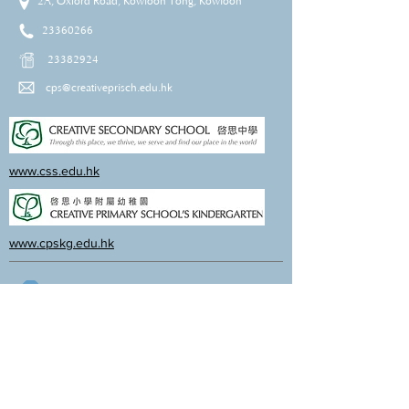
2A, Oxford Road, Kowloon Tong, Kowloon
23360266
23382924
cps@creativeprisch.edu.hk
www.css.edu.hk
www.cpskg.edu.hk
Intranet
Facebook