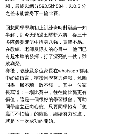
和，最終以總分583.5比584，以0.5 分
之差未能晉身下一輪比賽。
回想同學學期初上訓練班時對辯論一知
半解，到今天能過五關斬六將，從三十
多隊參賽隊伍中擠身八強，實屬不易。
在教練、老師及隊友的心目中，他們已
有超水準的發揮，打了漂亮的一仗，雖
敗猶榮。
賽後，教練及多位家長在whatsapp 群組
中紛紛留言，稱讚同學努力備戰，勉勵
同學「勝不驕、敗不餒」。其中一位家
長寫道：一場比賽中，往往輸比贏更有
價值，這是一個很好的學習機會，可助
同學建立正向心態。只要同學抱有「想
贏而不怕輸」的態度，繼續努力改進，
就是下一次成功的開始。