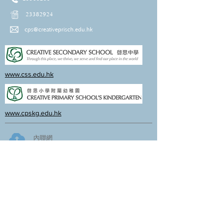
23382924
cps@creativeprisch.edu.hk
www.css.edu.hk
www.cpskg.edu.hk
內聯網
Facebook
International Baccalaureate