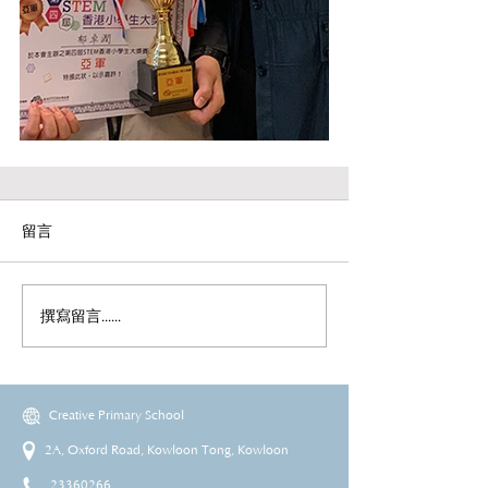
留言
撰寫留言......
Creative Primary School
2A, Oxford Road, Kowloon Tong, Kowloon
23360266