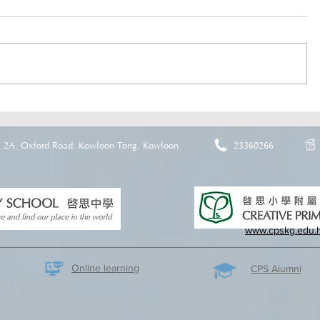
2A, Oxford Road, Kowloon Tong, Kowloon
23360266
www.cpskg.edu.
Online learning
CPS Alumni