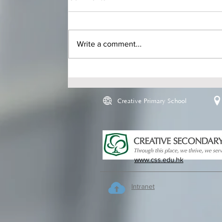
Write a comment...
Creative Primary School
www.css.edu.hk
Intranet