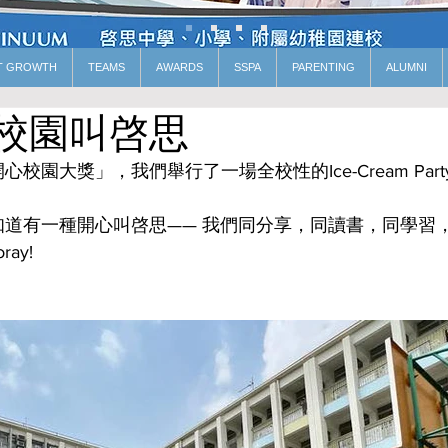
T GROWTH
TEAMS
AWARDS
SSPA
PARENTING
ALUMNI
校園叫啓思
園大獎」，我們舉行了一場全校性的Ice-Cream Par
道有一種開心叫啓思—— 我們同分享，同讀書，同學習
ay! 