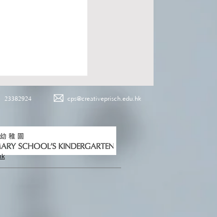
23382924
cps@creativeprisch.edu.hk
hk