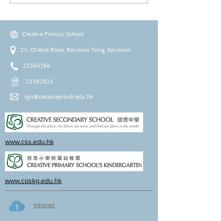
Creative Primary School
2A, Oxford Road, Kowloon Tong, Kowloon
23360266
23382924
cps@creativeprisch.edu.hk
www.css.edu.hk
www.cpskg.edu.hk
Intranet