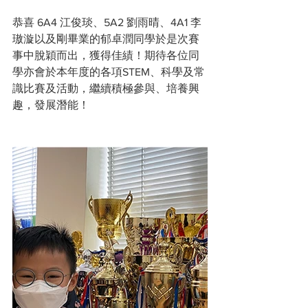
恭喜 6A4 江俊琰、5A2 劉雨晴、4A1 李
璈漩以及剛畢業的郁卓潤同學於是次賽
事中脫穎而出，獲得佳績！期待各位同
學亦會於本年度的各項STEM、科學及常
識比賽及活動，繼續積極參與、培養興
趣，發展潛能！