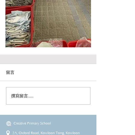
留言
撰寫留言......
Creative Primary School
2A, Oxford Road, Kowloon Tong, Kowloon