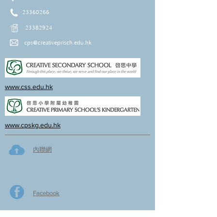
23360266
23382924
cps@creativeprisch.edu.hk
www.css.edu.hk
www.cpskg.edu.hk
內聯網
Facebook