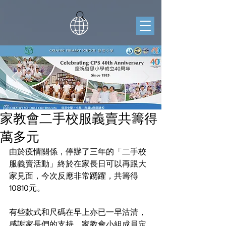
家教會二手校服義賣共籌得
萬多元
由於疫情關係，停辦了三年的「二手校
服義賣活動」終於在家長日可以再跟大
家見面，今次反應非常踴躍，共籌得 
10810元。
有些款式和尺碼在早上亦已一早沽清，
感謝家長們的支持，家教會小組成員定