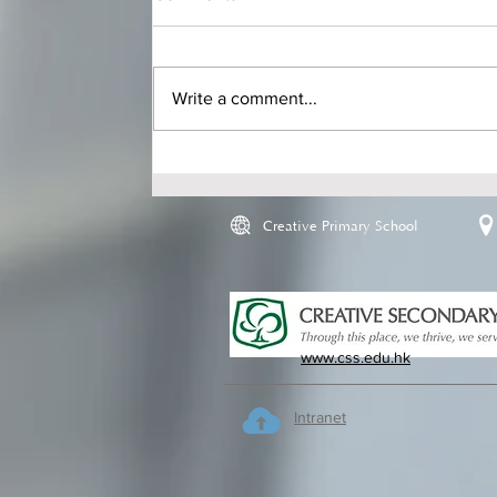
Write a comment...
Creative Primary School
www.css.edu.hk
Intranet