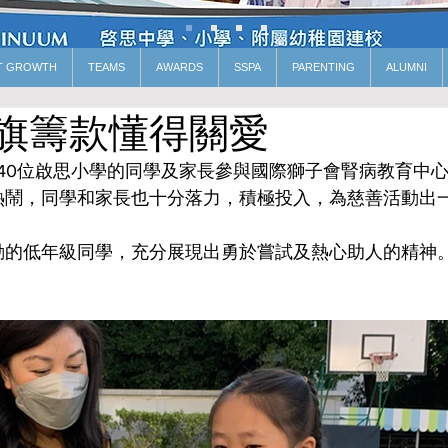
T GROWTH
TEAMS
AWARDS
SSPA
PARENTING
ALUMNI
旗籌款懂得關愛
約有140位啟思小學的同學及家長參與國際獅子會腎病教育中
熱鬧，同學和家長也十分落力，積極投入，為慈善活動出
動的低年級同學，充分展現出勇於嘗試及熱心助人的精神