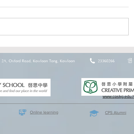
2A, Oxford Road, Kowloon Tong, Kowloon
23360266
www.cpskg.edu.
Online learning
CPS Alumni