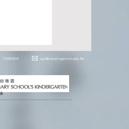
23382924
cps@creativeprisch.edu.hk
hk