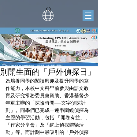
別開生面的「戶外偵探日」
為培養同學的閱讀興趣及提升同學的寫
作能力，本校中文科早前參與由語文教
育及研究常務委員會資助、香港基督少
年軍主辦的「探險時間──文字偵探計
劃」。同學們已完成一連串圍繞偵探為
主題的學習活動，包括:「開卷有益」、
「作家分享會」及「網上偵探體驗活
動」等。而計劃中最吸引的「戶外偵探