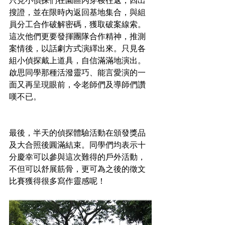
只見小偵探們在園區內穿梭往返，四出
搜證，並在限時內返回基地集合，與組
員分工合作破解密碼，獲取破案線索。
這次他們更要發揮團隊合作精神，推測
案情後，以話劇方式演繹出來。只見各
組小偵探戴上道具，自信滿滿地演出。
啟思同學那種活潑靈巧、能言愛演的一
面又再呈現眼前，令老師們及導師們讚
嘆不已。
最後，半天的偵探體驗活動在頒發獎品
及大合照後圓滿結束。同學們均表示十
分慶幸可以參與這次難得的戶外活動，
不但可以舒展筋骨，更可為之後的徵文
比賽獲得很多寫作靈感呢！