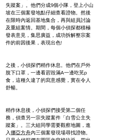
失蹤案」。他們分成9個小隊，登上小山
坡在三個案發地點仔細查看證物。然後
在限時內返回基地集合，再與組員討論
及重組案情。期間，每個小偵探都積極
發表意見，集思廣益，成功拆解整宗案
件的前因後果，表現出色!
之後，小偵探們稍作休息。他們在戶外
脫下口罩，一邊看茩毀滿A一邊吃茪p
食，這種久違了的寫意感覺，實在令人
舒暢。
稍作休息後，小偵探們接受第二個任
務，偵查另一宗失蹤案件「白雪公主失
蹤案」。三大組同學需要觀察地圖，進
入
挪亞方舟
內三個案發現場尋找證物。