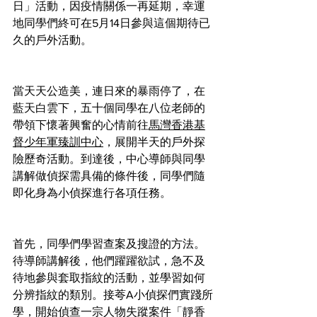
日」活動，因疫情關係一再延期，幸運
地同學們終可在5月14日參與這個期待已
久的戶外活動。
當天天公造美，連日來的暴雨停了，在
藍天白雲下，五十個同學在八位老師的
帶領下懷著興奮的心情前往
馬灣香港基
督少年軍臻訓中心
，展開半天的戶外探
險歷奇活動。到達後，中心導師與同學
講解做偵探需具備的條件後，同學們隨
即化身為小偵探進行各項任務。
首先，同學們學習查案及搜證的方法。
待導師講解後，他們躍躍欲試，急不及
待地參與套取指紋的活動，並學習如何
分辨指紋的類別。接荂A小偵探們實踐所
學，開始偵查一宗人物失蹤案件「靜香