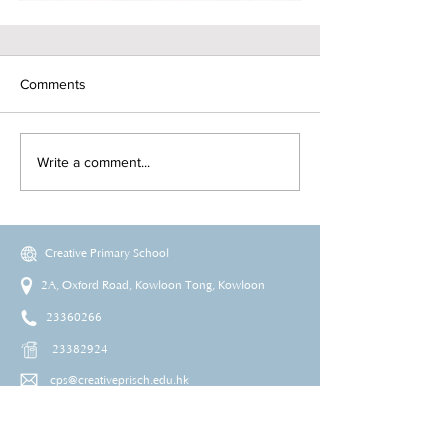
Comments
Write a comment...
Creative Primary School
2A, Oxford Road, Kowloon Tong, Kowloon
23360266
23382924
cps@creativeprisch.edu.hk