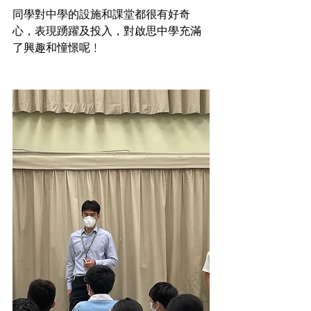
同學對中學的設施和課堂都很有好奇
心，表現踴躍及投入，對啟思中學充滿
了興趣和憧憬呢﹗