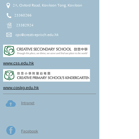
2A, Oxford Road, Kowloon Tong, Kowloon
23360266
23382924
cps@creativeprisch.edu.hk
www.css.edu.hk
www.cpskg.edu.hk
Intranet
Facebook