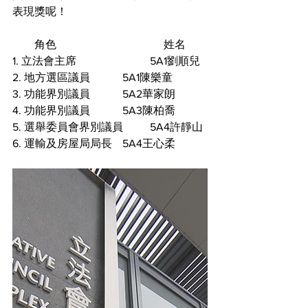
表現獎呢！
        角色				     姓名
1. 立法會主席			5A1劉順兒
2. 地方選區議員		5A1陳樂童
3. 功能界別議員		5A2華家朗
4. 功能界別議員		5A3陳柏喬
5. 選舉委員會界別議員	5A4許靜山
6. 運輸及房屋局局長	5A4王心柔