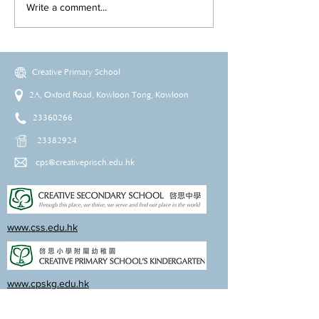
Write a comment...
Creative Primary School
2A, Oxford Road, Kowloon Tong, Kowloon
23360266
23382924
cps@creativeprisch.edu.hk
www.css.edu.hk
www.cpskg.edu.hk
Intranet