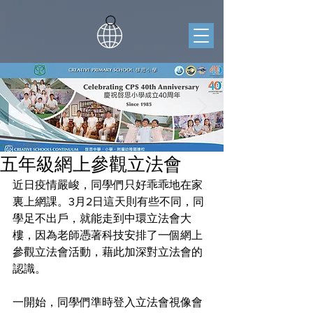
五年級網上參觀立法會
近日疫情嚴峻，同學們只好乖乖地在家
裏上網課。3月2日這天則有些不同，同
學足不出戶，就能走到中環立法會大
樓，因為老師憑著科技安排了一個網上
參觀立法會活動，藉此加‍深對立法會的
認識。
一開始，同學們準時登入立法會視像會