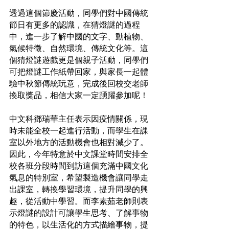
透過這個節慶活動，同學們對中國傳統
節日有更多的認識，在猜燈謎的過程
中，進一步了解中國的文字、動植物、
氣候特徵、自然環境、傳統文化等。這
個猜燈謎遊戲更是個親子活動，同學們
可把燈謎工作紙帶回家，與家長一起體
驗中秋節傳統玩意，完成後回校交老師
換取獎品，相信大家一定踴躍參加呢！
中文科鄧瑞華主任表示因疫情關係，現
時未能全校一起進行活動，而學生在課
室以外地方的活動機會也相對減少了。
因此，今年特意於中文課堂時間安排全
校各班分段時間到訪這個充滿中國文化
氣息的特別室，希望製造機會讓同學走
出課室，轉換學習環境，提升同學的興
趣，從活動中學習。而李素茹老師則表
示燈謎的設計可讓學生思考、了解事物
的特色，以生活化的方式描繪事物，提