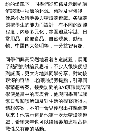
紛的燈籠下，同學們從壁佈及老師的講
解認識中秋節的起源、傳說及習俗後，
便急不及待地參與猜燈謎遊戲。各級謎
題按學生的能力而設計，有不同的深淺
程度，內容多元化，範圍遍及字謎、日
常用品、節慶食品、自然現象、動植
物、中國四大發明等，十分益智有趣。
同學們興高采烈地看着各道謎題，展開
了熱烈的討論及思考，不少人很快便想
到謎底，更大方地與同學分享。對於較
艱深的謎語，老師則從旁提點，引導同
學猜想答案。接受訪問的3A1班陳雋諾同
學便是當中的表表者，他與同學嘗試聯
繫日常閱讀所知及對生活的觀察所得去
猜想答案，不消一會兒便想出好幾個謎
底來！他表示這是他第一次玩猜燈謎遊
戲，希望來年也可以繼續參加這種富挑
戰性又有趣的活動。