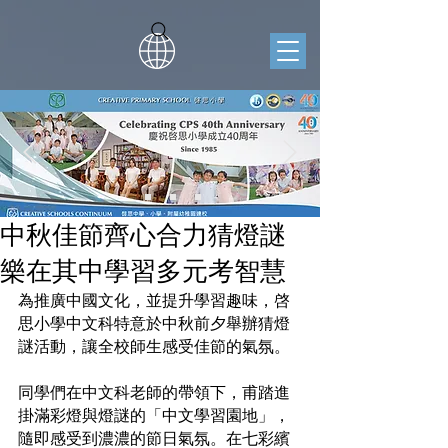
中秋佳節齊心合力猜燈謎
樂在其中學習多元考智慧
為推廣中國文化，並提升學習趣味，啓
思小學中文科特意於中秋前夕舉辦猜燈
謎活動，讓全校師生感受佳節的氣氛。
同學們在中文科老師的帶領下，甫踏進
掛滿彩燈與燈謎的「中文學習園地」，
隨即感受到濃濃的節日氣氛。在七彩繽