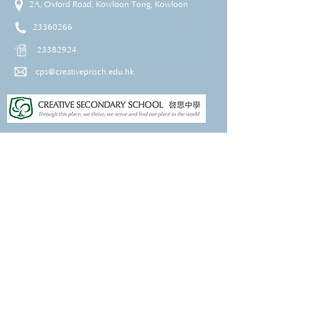
2A, Oxford Road, Kowloon Tong, Kowloon
23360266
23382924
cps@creativeprisch.edu.hk
www.css.edu.hk
www.cpskg.edu.hk
Intranet
Facebook