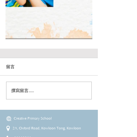
留言
撰寫留言......
Creative Primary School
2A, Oxford Road, Kowloon Tong, Kowloon