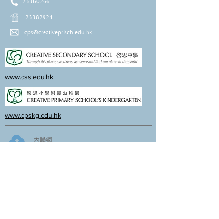
23360266
23382924
cps@creativeprisch.edu.hk
www.css.edu.hk
www.cpskg.edu.hk
內聯網
Facebook
International Baccalaureate