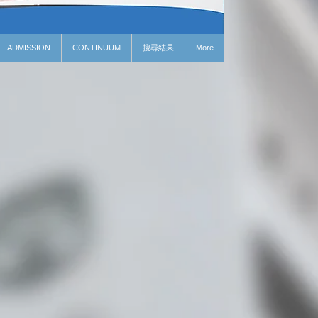
ADMISSION
CONTINUUM
搜尋結果
More