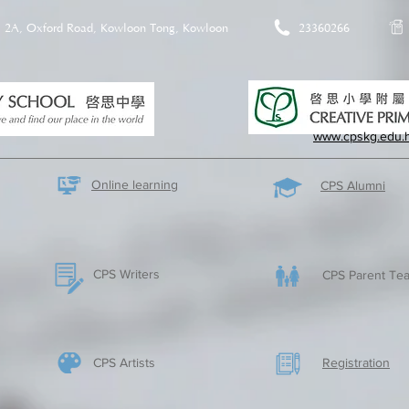
2A, Oxford Road, Kowloon Tong, Kowloon
23360266
www.cpskg.edu.
Online learning
CPS Alumni
CPS Writers
CPS Parent Tea
CPS Artists
​Registration