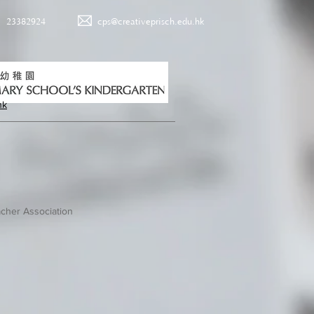
23382924
cps@creativeprisch.edu.hk
hk
cher Association