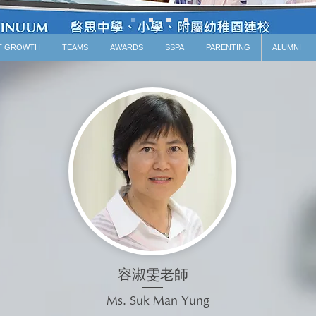
T GROWTH
TEAMS
AWARDS
SSPA
PARENTING
ALUMNI
容淑雯老師
Ms. Suk Man Yung