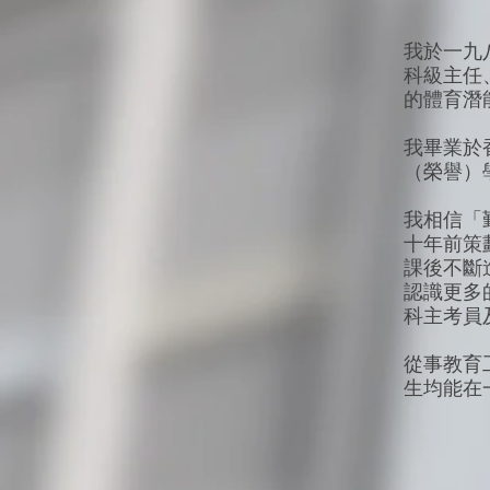
我於一九
科級主任
的體育潛
我畢業於
（榮譽）
我相信「
十年前策
課後不斷
認識更多
科主考員
從事教育
生均能在