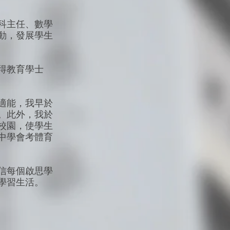
科主任、數學
動，發展學生
得教育學士
適能，我早於
。此外，我於
校園，使學生
中學會考體育
信每個啟思學
學習生活。