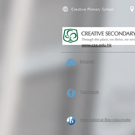
Creative Primary School
www.css.edu.hk
Intranet
Facebook
International Baccalaureate