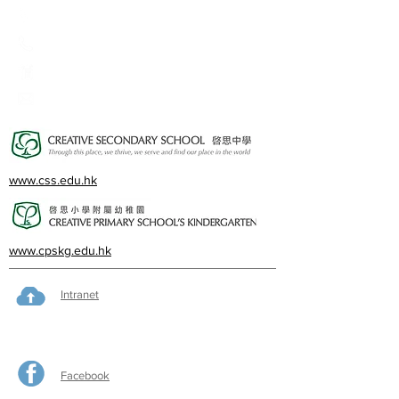
2A, Oxford Road, Kowloon Tong, Kowloon
23360266
23382924
cps@creativeprisch.edu.hk
www.css.edu.hk
www.cpskg.edu.hk
Intranet
Facebook