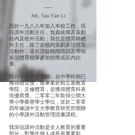
Ms. Sau Fan Li
我於一九八八年加入本校工作，現
任課外活動主任，負責統籌及策劃
校內及校外活動；我也是體育科總
科主任，除了在校內策劃多項體育
活動外，還在課餘時間培訓及帶領
多項體育校隊參加校際或區內比
賽。
我自小便熱愛運動，在中學時期已
獲得體育獎，後畢業於柏立基教育
學院，主修體育，並獲得體育科表
現優異獎。二零零二年取得公開大
學小學榮譽學士學位，並於二零零
四年修讀中文大學教育研究所開辦
的小學課外活動管理證書課程。
我深信課外活動是全人教育的重要
部分，對學生個人成長有重要影