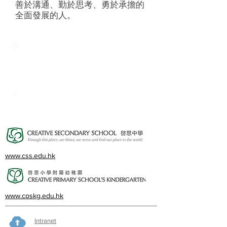
善於溝通、勤於思考、勇於承擔的
全面發展的人。
Creative Primary School
2A, Oxford Road, Kowloon Tong, Kowloon
23360266
23382924
cps@creativeprisch.edu.hk
www.css.edu.hk
www.cpskg.edu.hk
Intranet