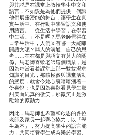
與其説是在課堂上教授學生中文和
語言，不如説是為他們提供一個讓
他們展露潛能的舞台，讓學生在真
實生活中、在行動中學習語文和使
用語言。「從生活中學習，在學習
中生活。」不是嗎？馬老師覺得在
日常生活中，人們又有哪一天能離
開語文呢？與人的溝通、自己的思
考……在在都是與語文有莫大的關
係。馬老師喜歡老師這個職業，是
因為每當看着課堂上那一雙雙渴求
知識的目光，那積極參與課堂活動
的態度，就會令她心裏暗暗湧着一
份喜悅；也是因為喜歡看見學生那
甜美而純真的微笑，那微笑正是激
勵她的原動力……
因此，馬老師也希望和啟思的各位
老師及家長一起齊心協力，以「學
生為本」，努力提高學生的語言能
力，共同培養學生成為樂於學習、