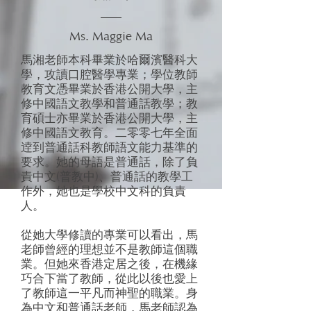
Ms. Maggie Ma
馬湘老師本科畢業於哈爾濱醫科大
學，攻讀口腔醫學專業；學位教師
教育文憑畢業於香港公開大學，主
修中國語文教學和普通話教學；教
育碩士亦畢業於香港公開大學，主
修中國語文教育。二零零七年全面
逹到普通話科教師語文能力基準的
要求。她的母語是普通話，除了負
責中文(普教中)、普通話的教學工
作外，她也是學校中文科的負責
人。
從她大學修讀的專業可以看出，馬
老師曾經的理想並不是教師這個職
業。但她來香港定居之後，在機緣
巧合下當了教師，從此以後也愛上
了教師這一平凡而神聖的職業。身
為中文和普通話老師，馬老師認為