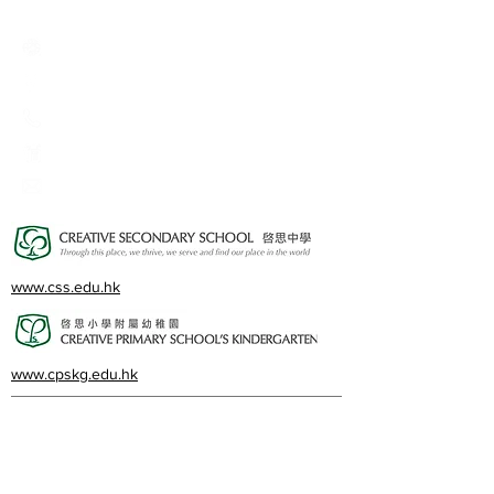
Creative Primary School
2A, Oxford Road, Kowloon Tong, Kowloon
23360266
23382924
cps@creativeprisch.edu.hk
www.css.edu.hk
www.cpskg.edu.hk
Intranet