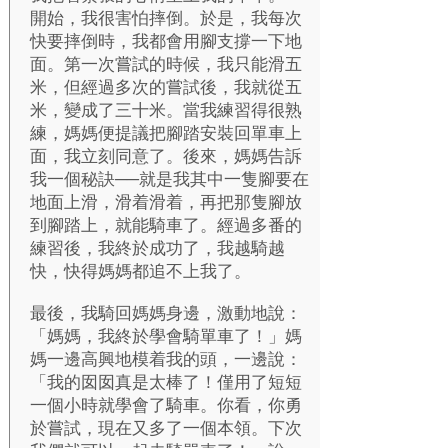
開始，我很害怕摔倒。於是，我每次
快要摔倒時，我都會用腳支撐一下地
面。第一次嘗試的時候，我只能滑五
米，但經過多次的嘗試後，我就從五
米，變成了三十米。當我練習得很熟
練，媽媽便提議把腳踏安裝回單車上
面，我立刻同意了。後來，媽媽告訴
我一個秘訣──就是我其中一隻腳要在
地面上滑，滑着滑着，再把那隻腳放
到腳踏上，就能騎車了。經過多番的
練習後，我終於成功了，我越騎越
快，快得媽媽都追不上我了。
最後，我騎回媽媽身邊，激動地說：
「媽媽，我終於學會騎單車了！」媽
媽一邊高興地模着我的頭，一邊說：
「我的囡囡真是太棒了！僅用了短短
一個小時就學會了騎車。你看，你勇
於嘗試，現在又多了一個本領。下次