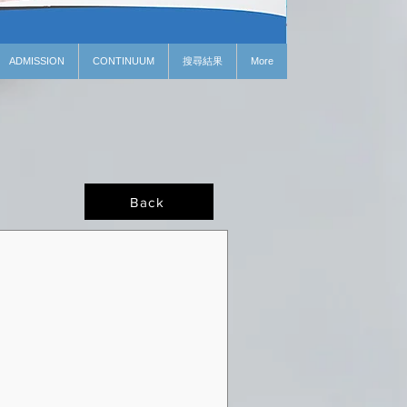
ADMISSION
CONTINUUM
搜尋結果
More
Back