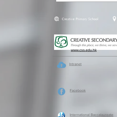
Creative Primary School
www.css.edu.hk
Intranet
Facebook
International Baccalaureate