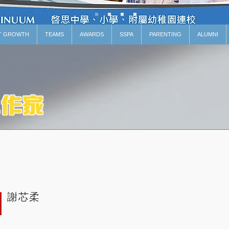
T GROWTH
TEAMS
AWARDS
SSPA
PARENTING
ALUMNI
謝芯柔