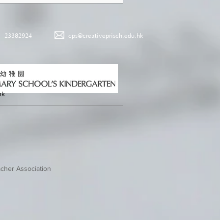
23382924
cps@creativeprisch.edu.hk
hk
cher Association