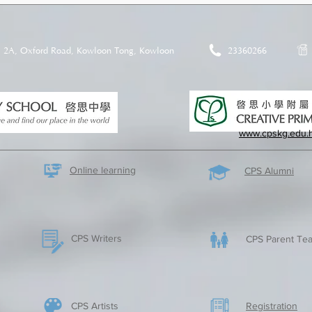
2A, Oxford Road, Kowloon Tong, Kowloon
23360266
www.cpskg.edu.
Online learning
CPS Alumni
CPS Writers
CPS Parent Tea
CPS Artists
​Registration