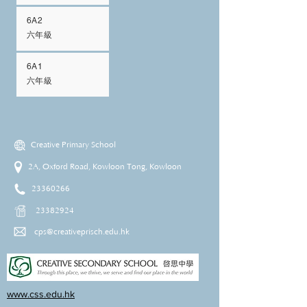
6A2
六年級
6A1
六年級
Creative Primary School
2A, Oxford Road, Kowloon Tong, Kowloon
23360266
23382924
cps@creativeprisch.edu.hk
www.css.edu.hk