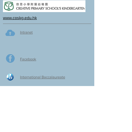
www.cpskg.edu.hk
Intranet
Facebook
International Baccalaureate
Online learning
CPS Alumni