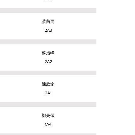
蔡茜而
2A3
蘇浩峰
2A2
陳欣渝
2A1
鄭曼儀
1A4