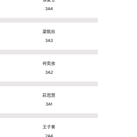
3A4
梁凱欣
3A3
何奕孜
3A2
莊思慧
3A1
王子菁
2A4