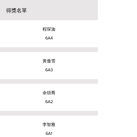
得獎名單
程琛洳
6A4
黃傲雪
6A3
余頌喬
6A2
李智雅
6A1