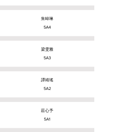
朱晫琳
5A4
梁雯雅
5A3
譚靖瑤
5A2
莊心予
5A1