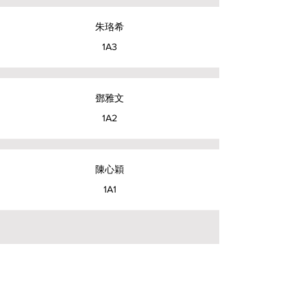
朱珞希
1A3
鄧雅文
1A2
陳心穎
1A1
Creative Primary School
2A, Oxford Road, Kowloon Tong, Kowloon