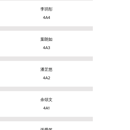
李玥彤
4A4
葉朗如
4A3
潘芷悠
4A2
余頌文
4A1
張愛笠