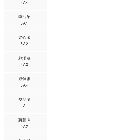
4A4
李浩年
5A1
梁心曦
5A2
蘇泓錕
5A3
嚴倬謙
5A4
麥喆倫
1A1
蔣豐澤
1A2