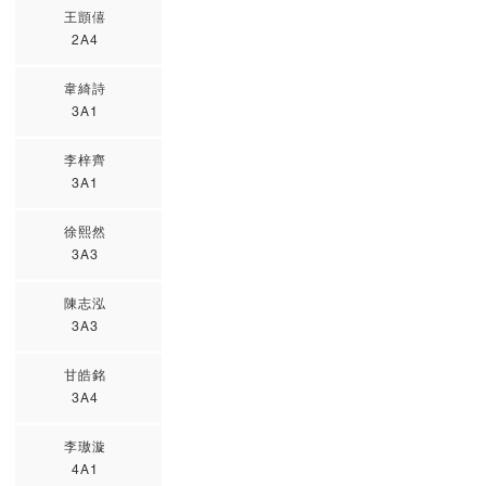
王顗僖
2A4
韋綺詩
3A1
李梓齊
3A1
徐熙然
3A3
陳志泓
3A3
甘皓銘
3A4
李璈漩
4A1