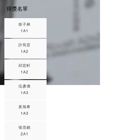
得獎名單
徐子林
1A1
許筠宜
1A2
邱宏軒
1A2
伍彥僑
1A3
黃旭希
1A3
張浩銘
2A1