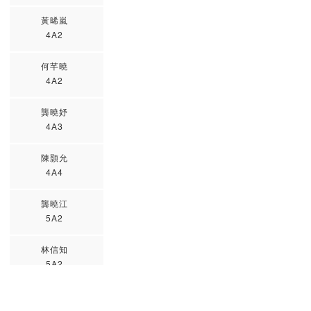
黃晞嵐
4A2
何芊曉
4A2
龔曉妤
4A3
陳顥允
4A4
龔曉江
5A2
林信知
5A2
張希賢
5A3