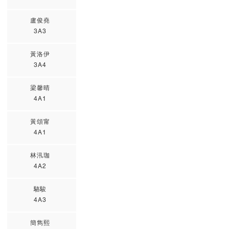
盧俊堯
3A3
黃洛伊
3A4
梁馨晴
4A1
黃頌甯
4A1
林汛珈
4A2
駱駿
4A3
簡雋熙