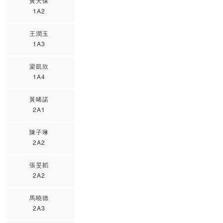
黃天保
1A2
王潤玉
1A3
梁凱欣
1A4
黃晞諾
2A1
陳子琳
2A2
張旻韜
2A2
馬曉德
2A3