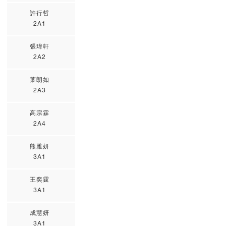
許行哲
2A1
張瑋軒
2A2
葉朗如
2A3
高宗霖
2A4
熊雅妍
3A1
王奕霆
3A1
成慧妍
3A1