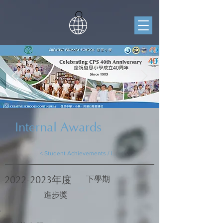
Internal Awards
< Student Achievements / Internal Awards
2022-2023
年度
下學期
進步獎