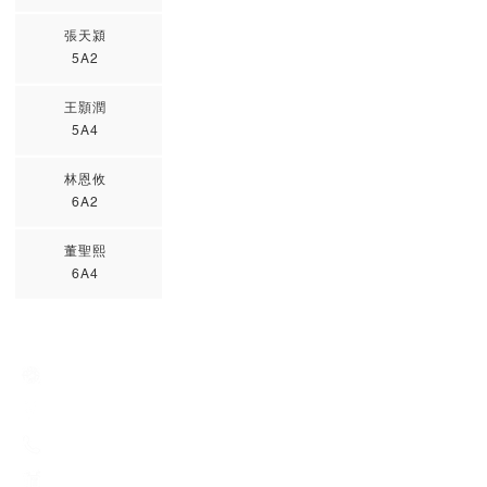
張天潁
5A2
王顥潤
5A4
林恩攸
6A2
董聖熙
6A4
Creative Primary School
2A, Oxford Road, Kowloon Tong, Kowloon
23360266
23382924