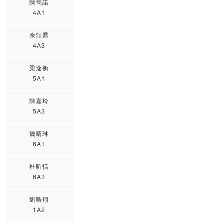
陳雋諾
4A1
余頌喬
4A3
梁逸衡
5A1
陳嘉玲
5A3
魏晴琳
6A1
杜昕恬
6A3
劉晧翔
1A2