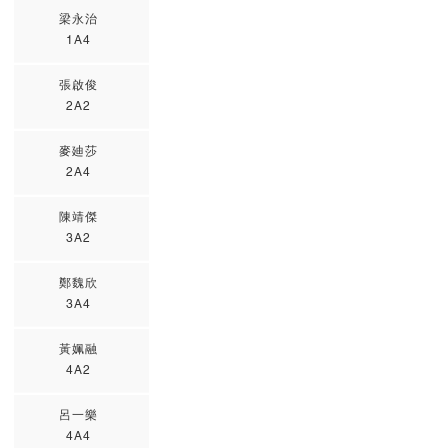
梁永治
1A4
張啟俊
2A2
麥廸莎
2A4
陳靖傑
3A2
鄭魏欣
3A4
黃姵融
4A2
呂一樂
4A4