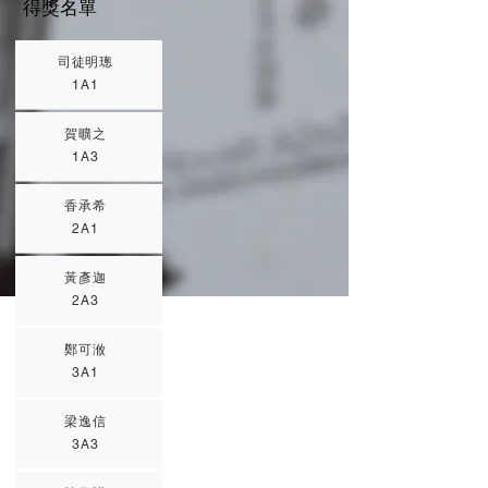
得獎名單
司徒明璁
1A1
賀曠之
1A3
香承希
2A1
黃彥迦
2A3
鄭可浟
3A1
梁逸信
3A3