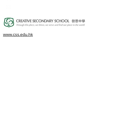
cps@creativeprisch.edu.hk
www.css.edu.hk
www.cpskg.edu.hk
Intranet
Facebook
International Baccalaureate
Online learning