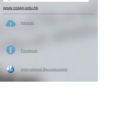
www.cpskg.edu.hk
Intranet
Facebook
International Baccalaureate
Online learning
CPS Alumni