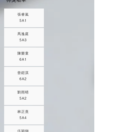
張睿嵐
5A1
馬逸庭
5A3
陳樂童
6A1
曾鎧淇
6A2
劉雨晴
5A2
林正熹
5A4
伍穎翎