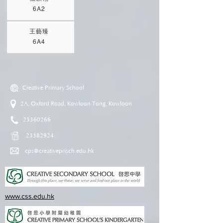
6A2
王藝臻
6A4
Creative Primary School
2A, Oxford Road, Kowloon Tong, Kowloon
23360266
23382924
cps@creativeprisch.edu.hk
www.css.edu.hk