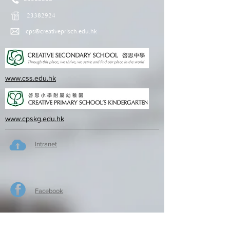
23382924
cps@creativeprisch.edu.hk
www.css.edu.hk
www.cpskg.edu.hk
Intranet
Facebook
International Baccalaureate