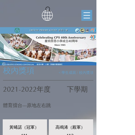
校內獎項
< 學生成就 / 校內獎項
2021-2022
年度
下學期
體育擂台---原地左右跳
黃晞諾（冠軍）
高鳴浠（殿軍）