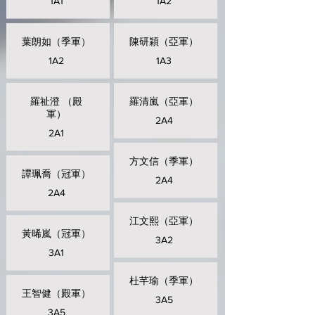
1A1
1A2
葉朗如（季軍）
陳研穎（亞軍）
1A2
1A3
羅祉澄 （殿
羅清嵐（亞軍）
軍）
2A4
2A1
方文信（季軍）
譚珮喬（冠軍）
2A4
2A4
江文熙（亞軍）
黃晞嵐（冠軍）
3A2
3A1
杜芊瑜（季軍）
王智健（殿軍）
3A5
3A5