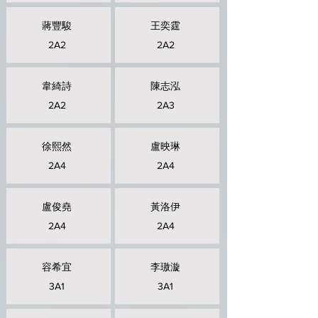
蔣豐駿
王奕霆
2A2
2A2
韋綺詩
陳志泓
2A2
2A3
徐熙然
盧映琳
2A4
2A4
盧俊堯
黃洛伊
2A4
2A4
容希宜
李璈漩
3A1
3A1