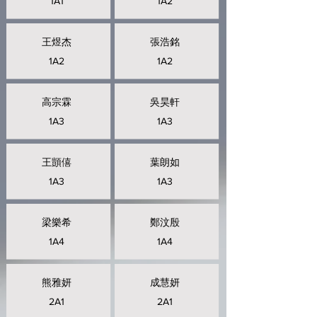
1A1
1A2
王煜杰
張浩銘
1A2
1A2
高宗霖
吳昊軒
1A3
1A3
王顗僖
葉朗如
1A3
1A3
梁樂希
鄭汶殷
1A4
1A4
熊雅妍
成慧妍
2A1
2A1