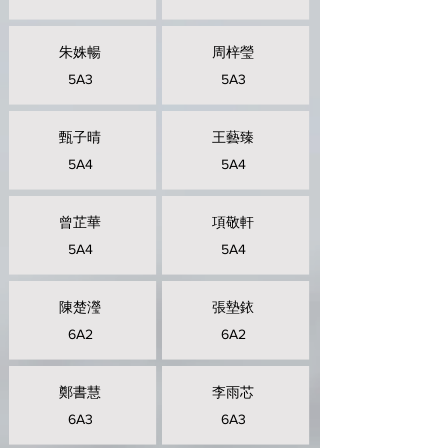
朱姝暢
周梓瑩
5A3
5A3
甄子晴
王藝臻
5A4
5A4
曾芷華
項敬軒
5A4
5A4
陳楚瀅
張墊銥
6A2
6A2
鄭書慧
李雨芯
6A3
6A3