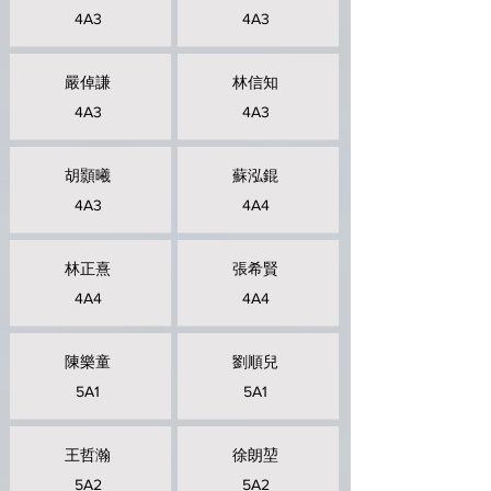
4A3
4A3
嚴倬謙
林信知
4A3
4A3
胡顥曦
蘇泓錕
4A3
4A4
林正熹
張希賢
4A4
4A4
陳樂童
劉順兒
5A1
5A1
王哲瀚
徐朗堃
5A2
5A2