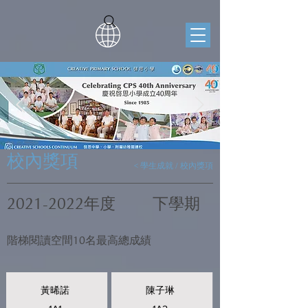
校內獎項
< 學生成就 / 校內獎項
2021-2022
年度
下學期
階梯閱讀空間10名最高總成績
黃晞諾
陳子琳