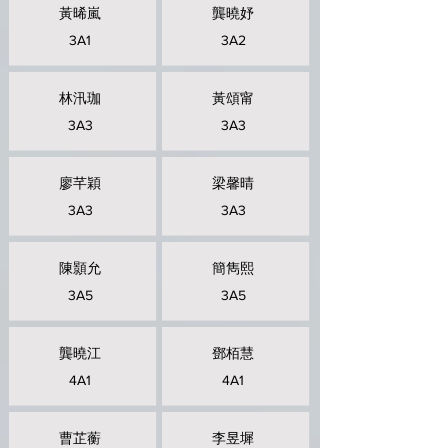
黃晞嵐
龔曉妤
3A1
3A2
林汛珈
黃頌甯
3A3
3A3
廖芊穎
梁馨晴
3A3
3A3
陳顥允
簡雋熙
3A5
3A5
龔曉江
鄧栢慧
4A1
4A1
曹芷蘅
李昱墀