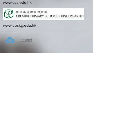
www.css.edu.hk
www.cpskg.edu.hk
Intranet
Facebook
International Baccalaureate
Online learning
CPS Alumni