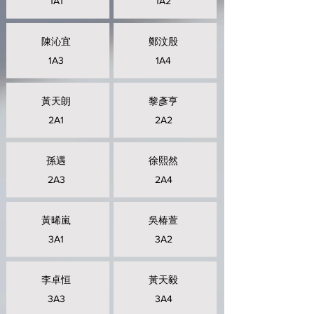
1A1
1A2
陳沁宜
鄭汶殷
1A3
1A4
黃天朗
黎彥亨
2A1
2A2
孫遇
徐熙然
2A3
2A4
黃晞嵐
吳椿萱
3A1
3A2
李卓恒
黃天毅
3A3
3A4