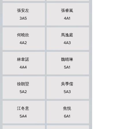
張安左
張睿嵐
3A5
4A1
何曉欣
馬逸庭
4A2
4A3
林韋諾
魏晴琳
4A4
5A1
徐朗堃
吳季儒
5A2
5A3
江冬意
焦悦
5A4
6A1