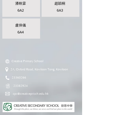
潘映霖
趙穎桐
6A2
6A3
盧倖儀
6A4
Creative Primary School
2A, Oxford Road, Kowloon Tong, Kowloon
23360266
23382924
cps@creativeprisch.edu.hk