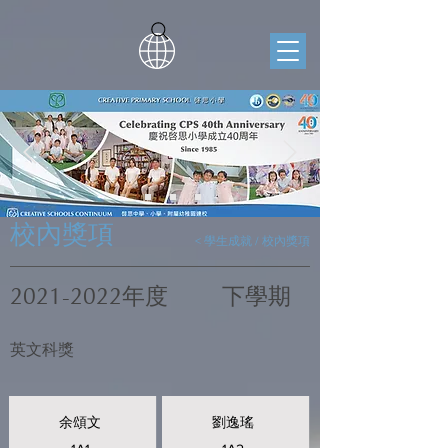
校內獎項
< 學生成就 / 校內獎項
2021-2022
年度
下學期
英文科獎
余頌文
劉逸瑤