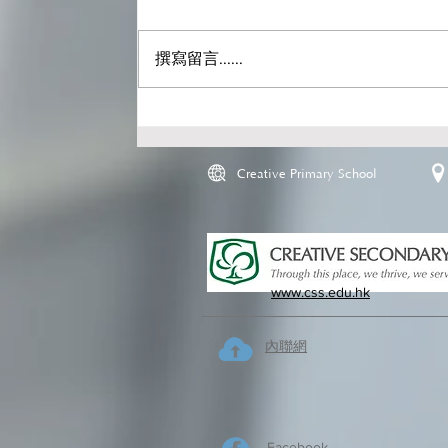
撰寫留言......
Creative Primary School
www.css.edu.hk
內聯網
Facebook