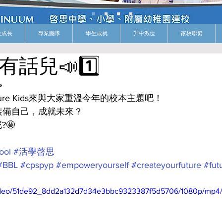
生成長
專業團隊
學生成就
升中派位
家校聯繫
ds 有話兒📣1️⃣

re Kids來與大家重溫今年的校本主題吧！
裝備自己，成就未來？
?🤩
ool
#活學啓思
#BBL
#cpspyp
#empoweryourself
#createyourfuture
#fut
/video/51de92_8dd2a132d7d34e3bbc9323387f5d5706/1080p/mp4/