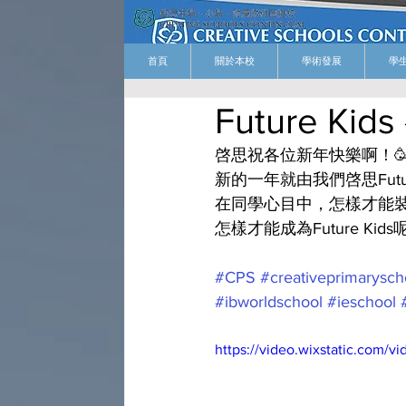
首頁
關於本校
學術發展
學
Future Ki
啓思祝各位新年快樂啊！
新的一年就由我們啓思Futu
在同學心目中，怎樣才能
怎樣才能成為Future Kids呢
#CPS
#creativeprimarysch
#ibworldschool
#ieschool
https://video.wixstatic.com