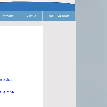
校友聯繫
入學申請
啓思三所連繫學校
urekids
file.mp4