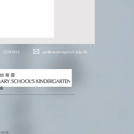
23382924
cps@creativeprisch.edu.hk
hk
教師會