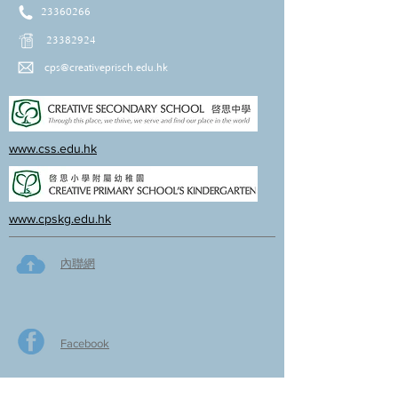
23360266
23382924
cps@creativeprisch.edu.hk
www.css.edu.hk
www.cpskg.edu.hk
內聯網
Facebook
International Baccalaureate