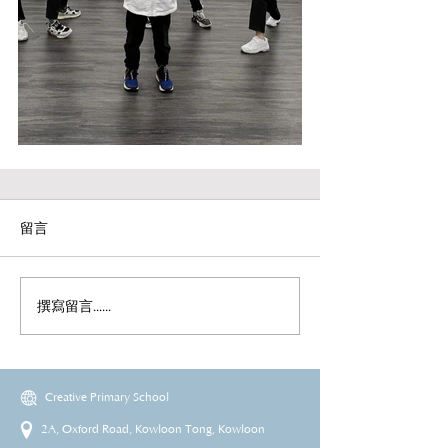
留言
撰寫留言......
Creative Primary School
2A, Oxford Road, Kowloon Tong, Kowloon