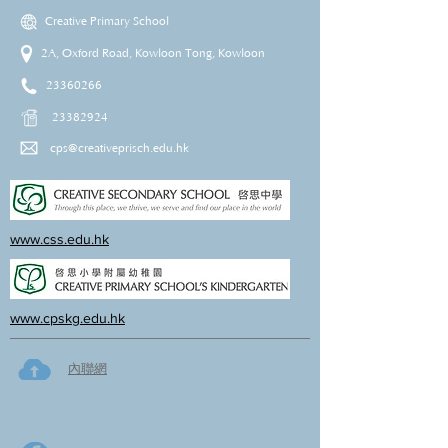
Creative Primary School
2A, Oxford Road, Kowloon Tong, Kowloon
23360266
23382924
cps@creativeprisch.edu.hk
www.css.edu.hk
www.cpskg.edu.hk
內聯網