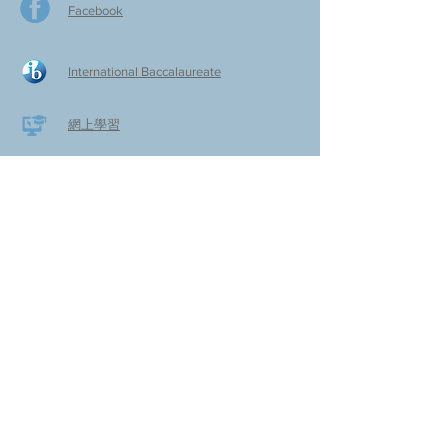
Facebook
International Baccalaureate
網上學習
​舊生會網頁
啓思​小作家
​啓思小學家長教師會