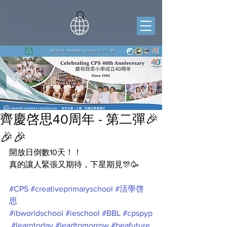
齊慶啓思40周年 - 第二彈🎉
🎉🎉
開放日倒數10天！！
真的讓人緊張又期待，下星期見🎊🥳
#CPS
#creativeprimaryschool
#活學啓
思
#ibworldschool
#ieschool
#BBL
#cpspyp
#learntoday
#leadtomorrow
#beafuture