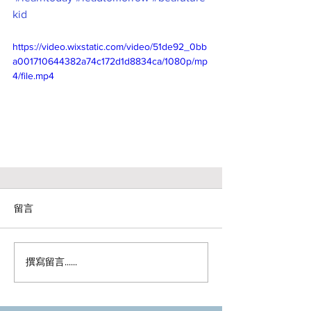
kid
https://video.wixstatic.com/video/51de92_0bb
a001710644382a74c172d1d8834ca/1080p/mp
4/file.mp4
留言
撰寫留言......