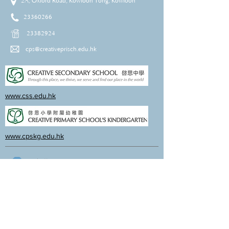
2A, Oxford Road, Kowloon Tong, Kowloon
23360266
23382924
cps@creativeprisch.edu.hk
www.css.edu.hk
www.cpskg.edu.hk
內聯網
Facebook