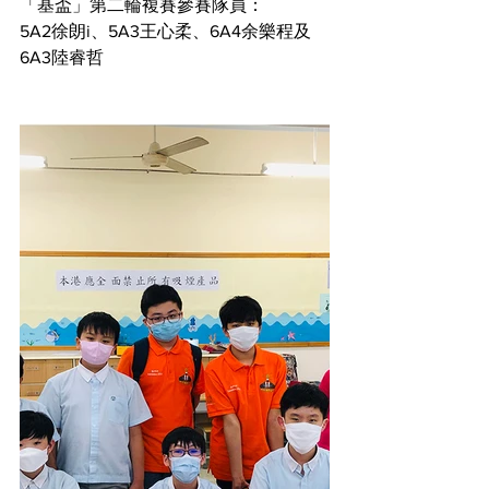
「基盃」第二輪複賽參賽隊員：
5A2徐朗i、5A3王心柔、6A4余樂程及
6A3陸睿哲