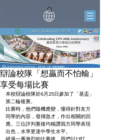
辯論校隊「想贏而不怕輸」
享受每場比賽
本校辯論校隊於6月25日參加了「基盃」
第二輪複賽。
比賽時，他們隨機應變，懂得針對友方
同學的內容，發揮急才，作出相關的回
應。三位評判賽後均稱讚我方同學表現
出色，水準更達中學生水平。
經過一番激烈的比賽後，我們以1:1打