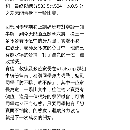
和，最終以總分583.5比584，以0.5 分
之差未能晉身下一輪比賽。
回想同學學期初上訓練班時對辯論一知
半解，到今天能過五關斬六將，從三十
多隊參賽隊伍中擠身八強，實屬不易。
在教練、老師及隊友的心目中，他們已
有超水準的發揮，打了漂亮的一仗，雖
敗猶榮。
賽後，教練及多位家長在whatsapp 群組
中紛紛留言，稱讚同學努力備戰，勉勵
同學「勝不驕、敗不餒」。其中一位家
長寫道：一場比賽中，往往輸比贏更有
價值，這是一個很好的學習機會，可助
同學建立正向心態。只要同學抱有「想
贏而不怕輸」的態度，繼續努力改進，
就是下一次成功的開始。