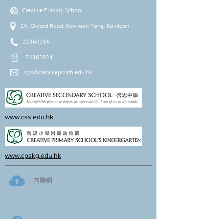
Creative Primary School
2A, Oxford Road, Kowloon Tong, Kowloon
23360266
23382924
cps@creativeprisch.edu.hk
www.css.edu.hk
www.cpskg.edu.hk
內聯網