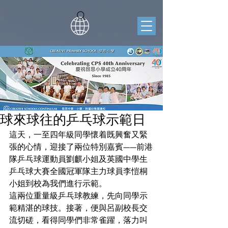
球來球往的乒乓球示範日
這天，一至四年級同學懷着既興奮又緊
張的心情，迎接了兩位特別嘉賓——前港
隊乒乓球運動員劉麒小姐及英國中學生
乒乓球大賽全國冠軍隊主力球員李愷桐
小姐到校為我們進行示範。
這兩位重量級乒乓球教練，先向同學示
範精湛的球技。接著，便與呂副校長交
流切磋，看得同學們非常雀躍，落力叫