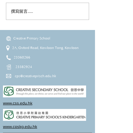
撰寫留言......
Creative Primary School
2A, Oxford Road, Kowloon Tong, Kowloon
23360266
23382924
cps@creativeprisch.edu.hk
www.css.edu.hk
www.cpskg.edu.hk