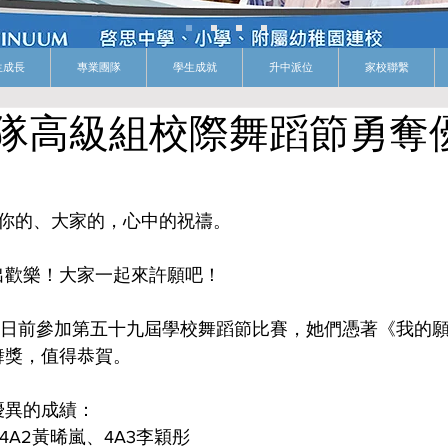
生成長
專業團隊
學生成就
升中派位
家校聯繫
隊高級組校際舞蹈節勇奪
我的、你的、大家的，心中的祝禱。
出歡樂！大家一起來許願吧！
員，日前參加第五十九屆學校舞蹈節比賽，她們憑著《我的
舞獎，值得恭賀。
優異的成績：
4A2黃晞嵐、4A3李穎彤