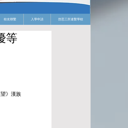
校友聯繫
入學申請
啓思三所連繫學校
優等
願望》漢族