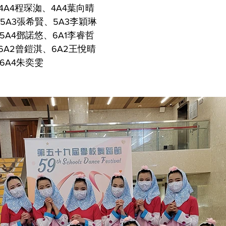
4A4程琛洳、4A4葉向晴
5A3張希賢、5A3李穎琳
5A4鄧諾悠、6A1李睿哲
6A2曾鎧淇、6A2王悅晴
6A4朱奕雯