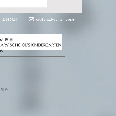
23382924
cps@creativeprisch.edu.hk
hk
教師會