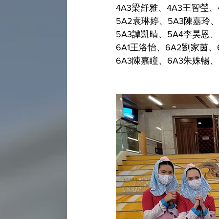
4A3梁舒雅、4A3王智瑩、
5A2袁琳婷、5A3陳嘉玲、
5A3譚凱晴、5A4李昊恩、
6A1王洛怡、6A2劉家茵、
6A3陳嘉瞳、6A3朱姝暢、