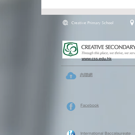
Creative Primary School
www.css.edu.hk
內聯網
Facebook
International Baccalaureate