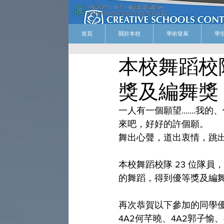
首頁
關於本校
學術發展
學
本校舞蹈校
獎及編舞獎
一人有一個願望.......
來吧，好好的許個願。
舞出心聲，道出衷情，跳
本校舞蹈校隊 23 位隊
的舞蹈，得到優等獎及編
再次恭賀以下參加的同學
4A2何芊曉、4A2郭子愉、