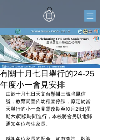
有關十月七日舉行的24-25
年度小一會見安排
由於十月七日天文台懸掛三號強風信
號，教育局宣佈幼稚園停課，原定於當
天舉行的小一會見需改期至10月21日(星
期六)同樣時間進行，本校將會另以電郵
通知各位考生家長。
感謝各位家長的配合，如有查詢，歡迎