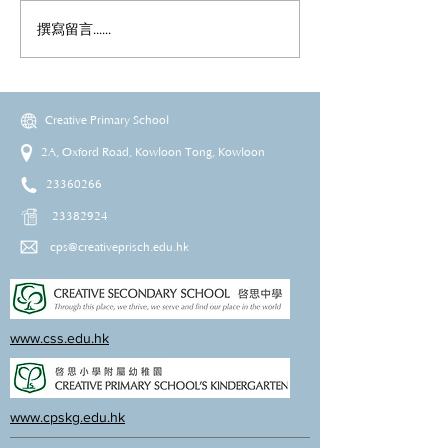
撰寫留言......
Creative Primary School
2A, Oxford Road, Kowloon Tong, Kowloon
23360266
23382924
cps@creativeprisch.edu.hk
www.css.edu.hk
www.cpskg.edu.hk