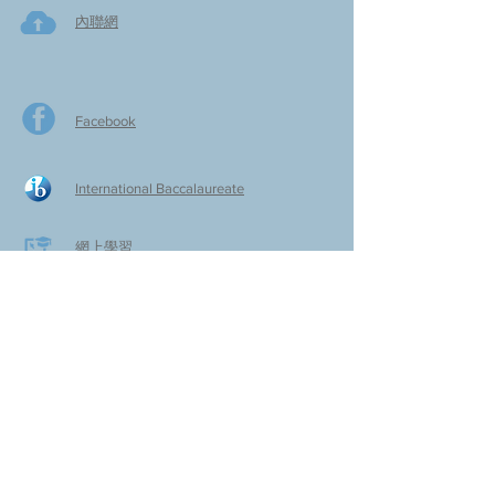
內聯網
Facebook
International Baccalaureate
網上學習
​舊生會網頁
啓思​小作家