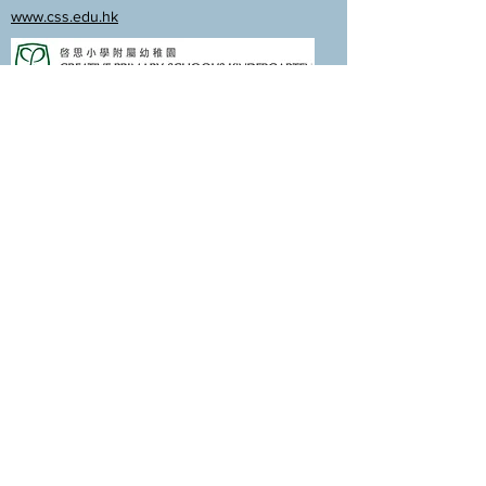
www.css.edu.hk
www.cpskg.edu.hk
內聯網
Facebook
International Baccalaureate
網上學習
​舊生會網頁