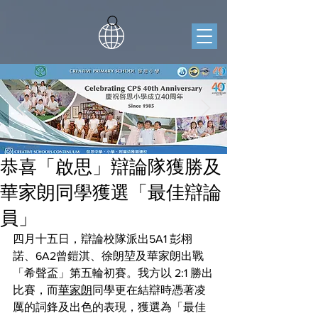
恭喜「啟思」辯論隊獲勝及
華家朗同學獲選「最佳辯論
員」
四月十五日，辯論校隊派出5A1 彭栩
諾、6A2曾鎧淇、徐朗堃及華家朗出戰
「希聲盃」第五輪初賽。我方以 2:1 勝出
比賽，而
華家朗
同學更在結辯時憑著凌
厲的詞鋒及出色的表現，獲選為「最佳