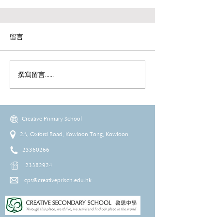
留言
撰寫留言......
Creative Primary School
2A, Oxford Road, Kowloon Tong, Kowloon
23360266
23382924
cps@creativeprisch.edu.hk