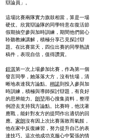
辯論員」。
這場比賽兩隊實力旗鼓相當，算是一場
硬仗。欣賞辯論隊的同學特意在復活節
假期抽空參與加時訓練，期間他們留心
聆聽教練講解，積極分享己見探討辯
題。在比賽當天，四位出賽的同學熟讀
稿件，表現自信，值得讚賞。
鎧淇
第一次上場參加比賽，作為第一個
發言同學，她落落大方，沒有怯場，清
晰地表達我方論點。
栩諾
則投入參與加
時訓練，積極與導師探討辯題，有良好
的思辨能力。
朗堃
用心搜集資料，整理
例證去支持我方論點。比賽時，他沈著
應戰，能針對友方的提問作出適切的回
應。
家朗
沒有因上次比賽落敗而氣餒，
他在家中反復練習，努力提升自己的表
達技巧。這次他成功克服心中緊張的情