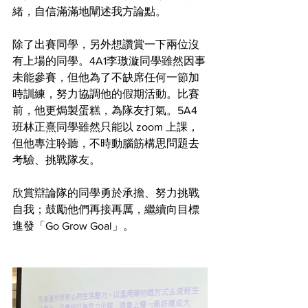
緒，自信滿滿地闡述我方論點。
除了出賽同學，另外想讚賞一下兩位沒
有上場的同學。4A1李璈漩同學雖然因事
未能參賽，但他為了不缺席任何一節加
時訓練，努力協調他的假期活動。比賽
前，他更焗製蛋糕，為隊友打氣。5A4 
班林正熹同學雖然只能以 zoom 上課，
但他專注聆聽，不時動腦筋構思問題去
考驗、挑戰隊友。
欣賞辯論隊的同學勇於承擔、努力挑戰
自我；鼓勵他們再接再厲，繼續向目標
進發「Go Grow Goal」。