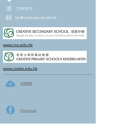
23382924
cps@creativeprisch.edu.hk
www.css.edu.hk
www.cpskg.edu.hk
內聯網
Facebook
International Baccalaureate