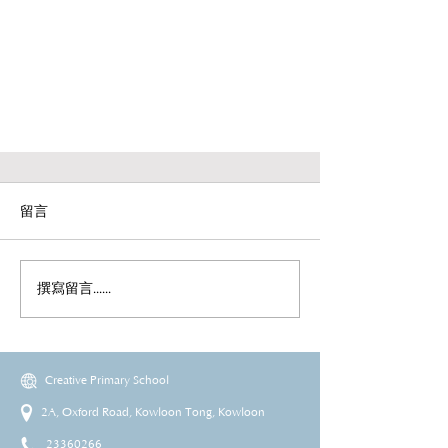
留言
撰寫留言......
Creative Primary School
2A, Oxford Road, Kowloon Tong, Kowloon
23360266