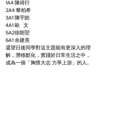
1A4 陳靖行
2A4 黎柏希
3A1 陳宇皓
4A1 歐   文
5A2徐朗堃
6A1 余建熹
還望日後同學對這主題能有更深入的理
解，潛移默化，實踐於日常生活之中，
成為一個「胸懷大志 力爭上游」的人。