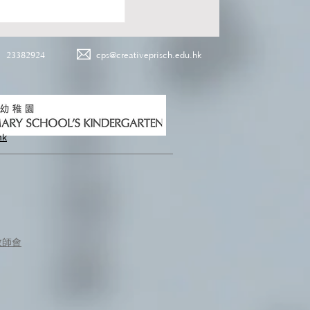
23382924
cps@creativeprisch.edu.hk
hk
教師會