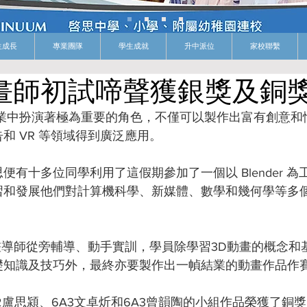
生成長
專業團隊
學生成就
升中派位
家校聯繫
 動畫師初試啼聲獲銀獎及銅
產業中扮演著極為重要的角色，不僅可以製作出富有創意和
和 VR 等領域得到廣泛應用。
有十多位同學利用了這假期參加了一個以 Blender 為工具
習和發展他們對計算機科學、新媒體、數學和幾何學等多
動畫導師從旁輔導、動手實訓，學員除學習3D動畫的概念和
礎知識及技巧外，最終亦要製作出一幀結業的動畫作品作
盧思潁、6A3文卓炘和6A3曾韻陶的小組作品榮獲了銅獎