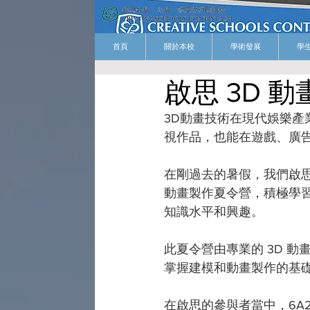
首頁
關於本校
學術發展
學
啟思 3D
3D動畫技術在現代娛樂
視作品，也能在遊戲、廣告
在剛過去的暑假，我們啟思便
動畫製作夏令營，積極學
知識水平和興趣。
此夏令營由專業的 3D 
掌握建模和動畫製作的基
在啟思的參與者當中，6A2