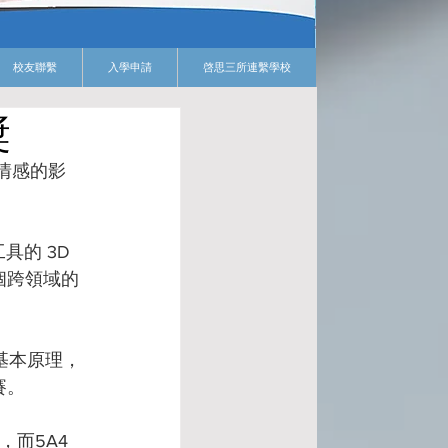
校友聯繫
入學申請
啓思三所連繫學校
獎
情感的影
的 3D 
個跨領域的
基本原理，
賽。
，而5A4