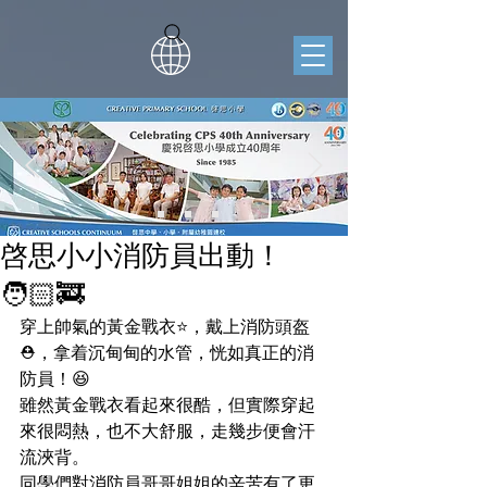
啓思小小消防員出動！
🧑🏻‍🚒
穿上帥氣的黃金戰衣⭐️，戴上消防頭盔
⛑️，拿着沉甸甸的水管，恍如真正的消
防員！😆
雖然黃金戰衣看起來很酷，但實際穿起
來很悶熱，也不大舒服，走幾步便會汗
流浹背。
同學們對消防員哥哥姐姐的辛苦有了更