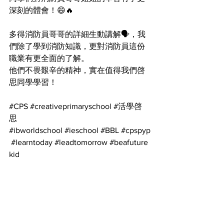
深刻的體會！😄🔥
多得消防員哥哥的詳細生動講解🗣️，我
們除了學到消防知識，更對消防員這份
職業有更全面的了解。
他們不畏艱辛的精神，實在值得我們啓
思同學學習！
#CPS
#creativeprimaryschool
#活學啓
思
#ibworldschool
#ieschool
#BBL
#cpspyp
#learntoday
#leadtomorrow
#beafuture
kid