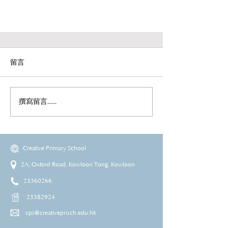
留言
撰寫留言......
Creative Primary School
2A, Oxford Road, Kowloon Tong, Kowloon
23360266
23382924
cps@creativeprisch.edu.hk