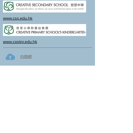
www.css.edu.hk
www.cpskg.edu.hk
內聯網
Facebook
International Baccalaureate
網上學習