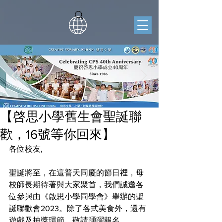
【啓思小學舊生會聖誕聯
歡，16號等你回來】
各位校友,
聖誕將至，在這普天同慶的節日𥚃，母
校師長期待著與大家聚首，我們誠邀各
位參與由《啟思小學同學會》舉辦的聖
誕聯歡會2023。除了各式美食外，還有
遊戲及抽獎環節，敬請踴躍報名。