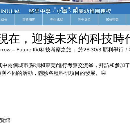
生成長
專業團隊
學生成就
升中派位
家校聯繫
現在，迎接未來的科技時
omorrow – Future Kid科技考察之旅 」於28-30/3 順利舉行！
其中兩個城市(深圳和東莞)進行考察交流😆，拜訪和參加
與不同的活動，體驗各種科研項目的發展。🤩
展覽館