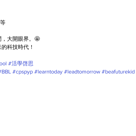
院等
，大開眼界。🤩
來的科技時代！
ool
#活學啓思
#BBL
#cpspyp
#learntoday
#leadtomorrow
#beafuturekid