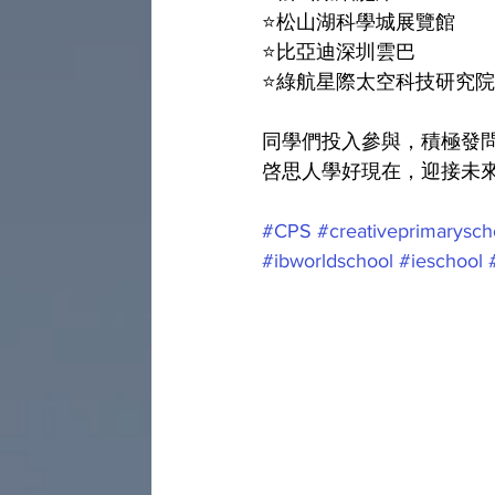
⭐️松山湖科學城展覽館
⭐️比亞迪深圳雲巴
⭐️綠航星際太空科技研究
同學們投入參與，積極發問
啓思人學好現在，迎接未
#CPS
#creativeprimarysch
#ibworldschool
#ieschool