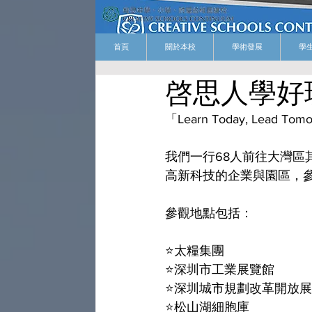
首頁
關於本校
學術發展
學
啓思人學好
「Learn Today, Lead T
我們一行68人前往大灣區
高新科技的企業與園區，參
參觀地點包括：
⭐️太糧集團
⭐️深圳市工業展覽館
⭐️深圳城市規劃改革開放
⭐️松山湖細胞庫