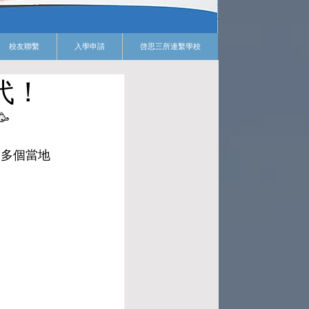
校友聯繫
入學申請
啓思三所連繫學校
代！
🥳
了多個當地