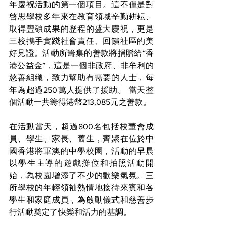
年慶祝活動的第一個項目。這不僅是對
啓思學校多年來在教育領域辛勤耕耘、
取得豐碩成果的歷程的盛大慶祝，更是
三校攜手實踐社會責任、回饋社區的美
好見證。活動所籌集的善款將捐贈給“香
港公益金”，這是一個非政府、非牟利的
慈善組織，致力幫助有需要的人士，每
年為超過250萬人提供了援助。 當天整
個活動一共籌得港幣213,085元之善款。 
在活動當天，超過800名包括校董會成
員、學生、家長、舊生，齊聚在位於中
國香港將軍澳的中學校園，活動的早晨
以學生主導的遊戲攤位和拍照活動開
始，為校園增添了不少的歡樂氣氛。三
所學校的年輕領袖熱情地接待來賓和各
學生和家庭成員，為啟動儀式和慈善步
行活動奠定了快樂和活力的基調。