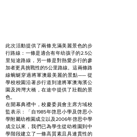
此次活動提供了兩條充滿美麗景色的步
行路線：一條是適合有年幼孩子的2.5公
里短途路線，另一條是對熱愛步行的參
加者更具挑戰性的5公里路線。這兩條路
線蜿蜒穿過將軍澳最美麗的景點—— 從
學校校園沿著步行道到達將軍澳海濱公
園及跨灣大橋，在途中提供了壯觀的景
色。
在開幕典禮中，校慶委員會主席方域校
監表示：「自1985年啓思小學及啓思小
學附屬幼稚園成立以及2006年啓思中學
成立以來，我們已為學生從幼稚園到中
學階段建立了一條高質素且具連貫性的