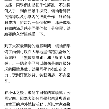
技能，同學們由起初手忙腳亂、不知從
何入手，到自己動手探究、領袖老師們
的指導以及小隊內的彼此合作，終於解
難成功，搭建起一個個營帳，那份成就
解鎖的滿足感令同學們都十分雀躍，紛
紛要跳入營帳感受一下。
到了大家最期待的遊戲時間，領袖們準
備了兩個可以在大草地盡情跑跳舒展的
新遊戲：「無敵旋風跑」和「躲避大擺
錘」。一聽名字已可以想像是個超級好
玩的團體遊戲，結果同學們都出盡全
力，玩到汗流浹背、笑聲四起、不亦樂
乎。
在小休之後，來到半日營的重頭戲：公
園定向。因為大部分同學都未參與過這
項童軍的戶外競技活動，所以大家都聚