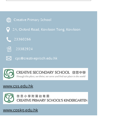
Creative Primary School
2A, Oxford Road, Kowloon Tong, Kowloon
23360266
23382924
cps@creativeprisch.edu.hk
www.css.edu.hk
www.cpskg.edu.hk
內聯網