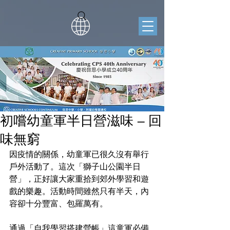
初嚐幼童軍半日營滋味 – 回
味無窮
因疫情的關係，幼童軍已很久沒有舉行
戶外活動了。這次「獅子山公園半日
營」，正好讓大家重拾到郊外學習和遊
戲的樂趣。活動時間雖然只有半天，內
容卻十分豐富、包羅萬有。
通過「自我學習搭建營帳」這童軍必備