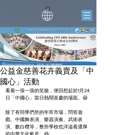
公益金慈善花卉義賣及「中
國心」活動
看着一張一張的笑臉，便回想起於1月24
日「中國心」當日熱鬧喜慶的場面。😆
除了有同學們所的年宵市場，問答遊
戲、中國舞表演、樂器演奏、武術表
演、數白欖等，整所學校也洋溢着濃厚
的中華文化氣息。😄