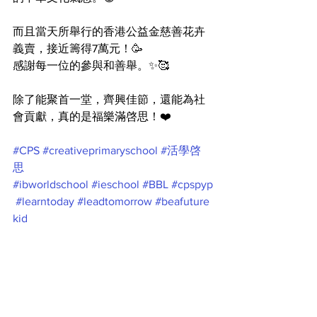
而且當天所舉行的香港公益金慈善花卉
義賣，接近籌得7萬元！🥳
感謝每一位的參與和善舉。✨🥰
除了能聚首一堂，齊興佳節，還能為社
會貢獻，真的是福樂滿啓思！❤️
#CPS
#creativeprimaryschool
#活學啓
思
#ibworldschool
#ieschool
#BBL
#cpspyp
#learntoday
#leadtomorrow
#beafuture
kid