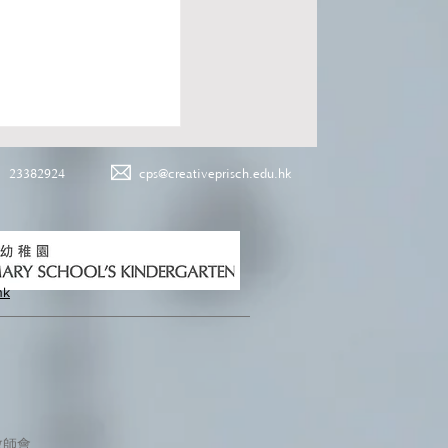
23382924
cps@creativeprisch.edu.hk
hk
教師會