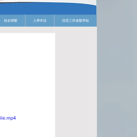
校友聯繫
入學申請
啓思三所連繫學校
ile.mp4