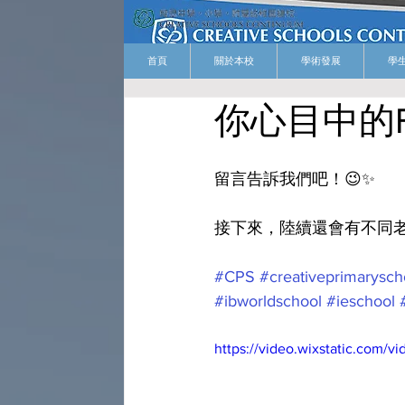
首頁
關於本校
學術發展
學
你心目中的Fu
留言告訴我們吧！😉✨
接下來，陸續還會有不同老師
#CPS
#creativeprimarysch
#ibworldschool
#ieschool
https://video.wixstatic.com