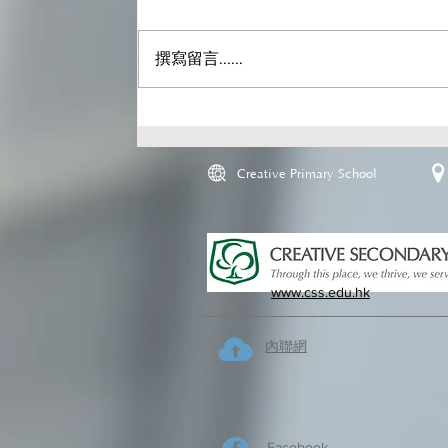
撰寫留言......
Creative Primary School
www.css.edu.hk
內聯網
Facebook