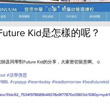
生成長
專業團隊
學生成就
升中派位
家校聯繫
ture Kid是怎樣的呢？
及同學對Future Kid的分享，大家密切留意啊。☺️
ool
#活學啓思
#BBL
#cpspyp
#learntoday
#leadtomorrow
#beafuturekid
/video/51de92_7534f978689b46578a9f77870a13803d/1080p/mp4/f