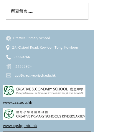
撰寫留言......
Creative Primary School
2A, Oxford Road, Kowloon Tong, Kowloon
23360266
23382924
cps@creativeprisch.edu.hk
www.css.edu.hk
www.cpskg.edu.hk