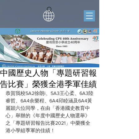
中國歷史人物「專題研習報
告比賽」榮獲全港季軍佳績
恭賀我校5A2徐朗i、5A3王心柔、6A3陸
睿哲、6A4余樂程、6A4邱睦涵及6A4黃
麗穎六位同學，在由「香港國史教育中
心」舉辦的《年度中國歷史人物選舉》
之「專題研習報告比賽2021」中榮獲全
港小學組季軍的佳績！