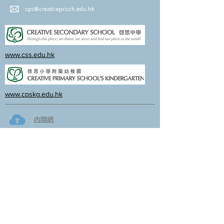
cps@creativeprisch.edu.hk
www.css.edu.hk
www.cpskg.edu.hk
內聯網
Facebook
International Baccalaureate
網上學習