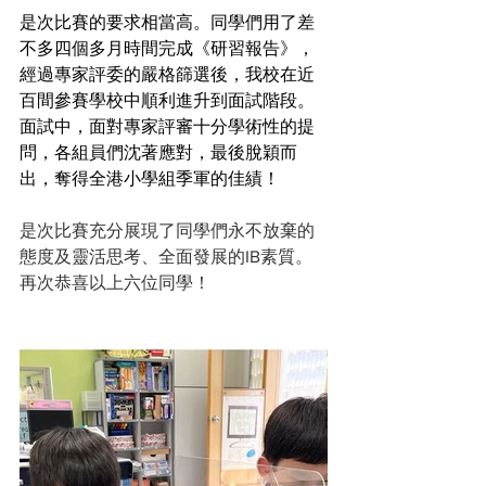
是次比賽的要求相當高。同學們用了差
不多四個多月時間完成《研習報告》，
經過專家評委的嚴格篩選後，我校在近
百間參賽學校中順利進升到面試階段。
面試中，面對專家評審十分學術性的提
問，各組員們沈著應對，最後脫穎而
出，奪得全港小學組季軍的佳績！
是次比賽充分展現了同學們永不放棄的
態度及靈活思考、全面發展的IB素質。
再次恭喜以上六位同學！