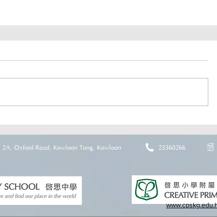
2A, Oxford Road, Kowloon Tong, Kowloon
23360266
www.cpskg.edu.