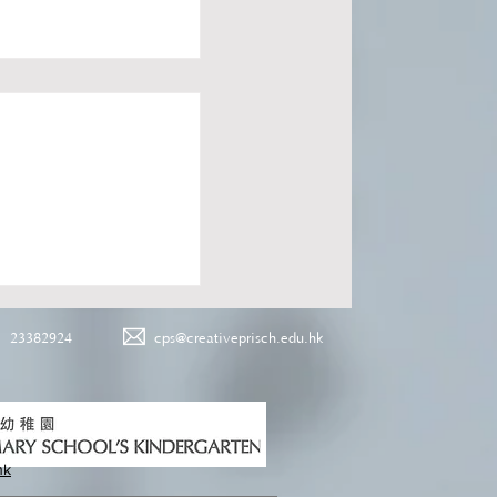
23382924
cps@creativeprisch.edu.hk
hk