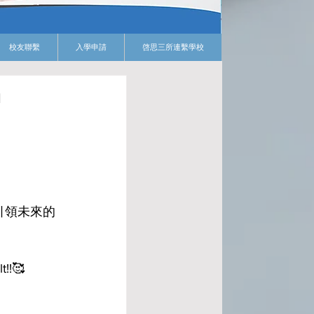
校友聯繫
入學申請
啓思三所連繫學校
a
引領未來的
!!🥰