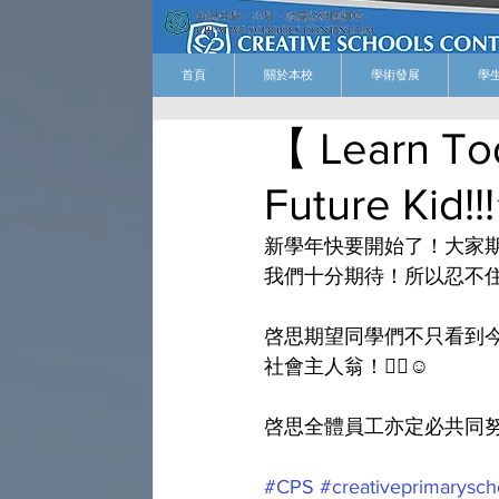
首頁
關於本校
學術發展
學
【 Learn To
Future Kid!!
新學年快要開始了！大家期
我們十分期待！所以忍不住
啓思期望同學們不只看到今
社會主人翁！👍🏻☺️
啓思全體員工亦定必共同努力，一起 Lea
#CPS
#creativeprimarysch