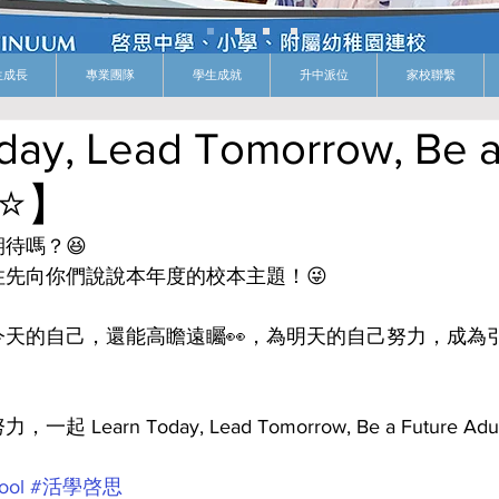
生成長
專業團隊
學生成就
升中派位
家校聯繫
day, Lead Tomorrow, Be 
!⭐️】
待嗎？😆
先向你們說說本年度的校本主題！😜
天的自己，還能高瞻遠矚👀，為明天的自己努力，成為
rn Today, Lead Tomorrow, Be a Future Adult
ool
#活學啓思