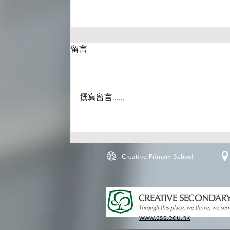
留言
撰寫留言......
Creative Primary School
www.css.edu.hk