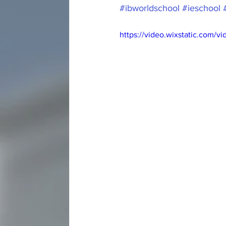
#ibworldschool
#ieschool
https://video.wixstatic.com