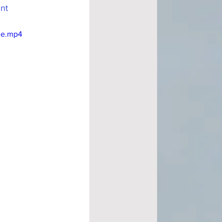
nt
le.mp4