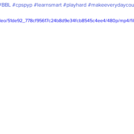
#BBL
#cpspyp
#learnsmart
#playhard
#makeeverydaycou
/video/51de92_778cf95617c24b8d9e34fcb8545c4ee4/480p/mp4/fi