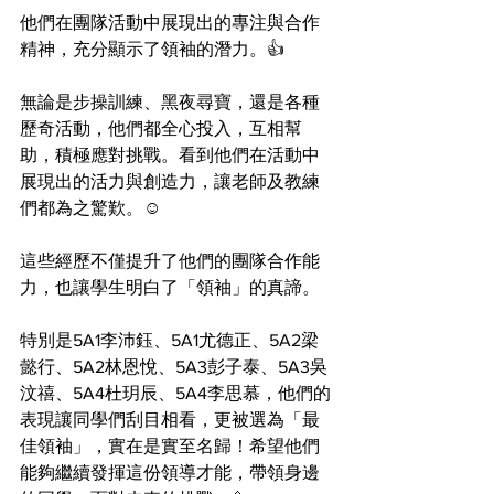
他們在團隊活動中展現出的專注與合作
精神，充分顯示了領袖的潛力。👍
無論是步操訓練、黑夜尋寶，還是各種
歷奇活動，他們都全心投入，互相幫
助，積極應對挑戰。看到他們在活動中
展現出的活力與創造力，讓老師及教練
們都為之驚歎。☺️
這些經歷不僅提升了他們的團隊合作能
力，也讓學生明白了「領袖」的真諦。
特別是5A1李沛鈺、5A1尤德正、5A2梁
懿行、5A2林恩悅、5A3彭子泰、5A3吳
汶禧、5A4杜玥辰、5A4李思慕，他們的
表現讓同學們刮目相看，更被選為「最
佳領袖」，實在是實至名歸！希望他們
能夠繼續發揮這份領導才能，帶領身邊