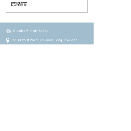
撰寫留言......
Creative Primary School
2A, Oxford Road, Kowloon Tong, Kowloon
23360266
23382924
cps@creativeprisch.edu.hk
www.css.edu.hk
www.cpskg.edu.hk