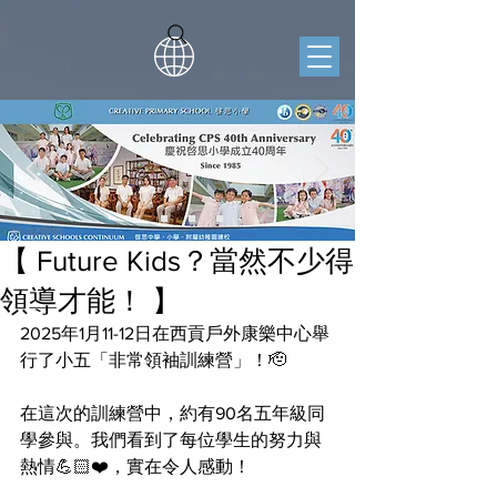
【 Future Kids？當然不少得
領導才能！ 】
2025年1月11-12日在西貢戶外康樂中心舉
行了小五「非常領袖訓練營」！🫡
在這次的訓練營中，約有90名五年級同
學參與。我們看到了每位學生的努力與
熱情💪🏻❤️，實在令人感動！