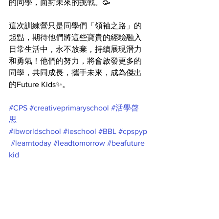
的同學，面對未來的挑戰。🥳
這次訓練營只是同學們「領袖之路」的
起點，期待他們將這些寶貴的經驗融入
日常生活中，永不放棄，持續展現潛力
和勇氣！他們的努力，將會啟發更多的
同學，共同成長，攜手未來，成為傑出
的Future Kids✨。
#CPS
#creativeprimaryschool
#活學啓
思
#ibworldschool
#ieschool
#BBL
#cpspyp
#learntoday
#leadtomorrow
#beafuture
kid