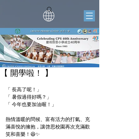
【 開學啦！ 】
「 長高了呢！」
「 暑假過得好嗎？」
「 今年也要加油喔！」
熱情溫暖的問候、富有活力的打氣、充
滿喜悅的擁抱，讓啓思校園再次充滿歡
笑和喜樂！😆✨