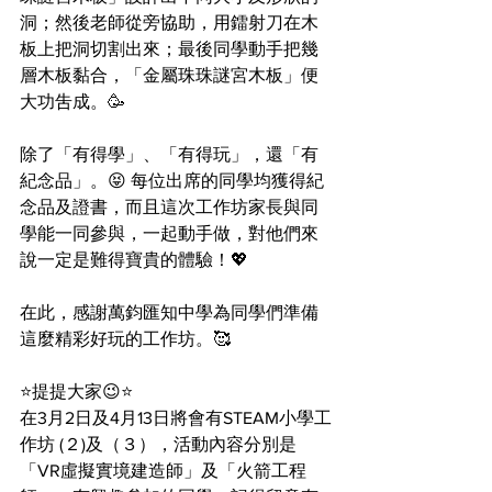
洞；然後老師從旁協助，用鐳射刀在木
板上把洞切割出來；最後同學動手把幾
層木板黏合，「金屬珠珠謎宮木板」便
大功吿成。🥳
除了「有得學」、「有得玩」，還「有
紀念品」。😝 每位出席的同學均獲得紀
念品及證書，而且這次工作坊家長與同
學能一同參與，一起動手做，對他們來
說一定是難得寶貴的體驗！💖
在此，感謝萬鈞匯知中學為同學們準備
這麼精彩好玩的工作坊。🥰
⭐️提提大家😉⭐️
在3月2日及4月13日將會有STEAM小學工
作坊 (２)及（３），活動內容分別是
「VR虛擬實境建造師」及「火箭工程