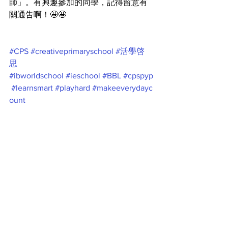
師」。有興趣參加的同學，記得留意有
關通吿啊！🤩🤩
#CPS
#creativeprimaryschool
#活學啓
思
#ibworldschool
#ieschool
#BBL
#cpspyp
#learnsmart
#playhard
#makeeverydayc
ount