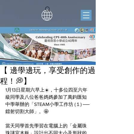
【 邊學邊玩，享受創作的過
程！💭】
1月13日星期六早上☀️，十多位四至六年
級同學及八位爸爸媽媽參加了萬鈞匯知
中學舉辦的「STEAM小學工作坊 (１) ──
鐳射切割大師」。🤩
當天同學首先學習在電腦上的「金屬珠
珠謎宮木板」設計出不同大小及形狀的