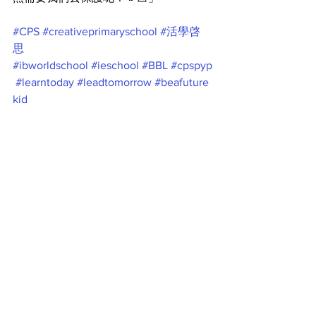
#CPS
#creativeprimaryschool
#活學啓
思
#ibworldschool
#ieschool
#BBL
#cpspyp
#learntoday
#leadtomorrow
#beafuture
kid