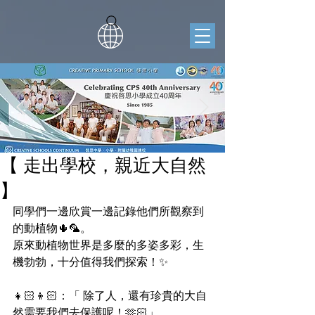
【 走出學校，親近大自然
】
同學們一邊欣賞一邊記錄他們所觀察到
的動植物🌵🦜。
原來動植物世界是多麼的多姿多彩，生
機勃勃，十分值得我們探索！✨
👧🏻👦🏻：「 除了人，還有珍貴的大自
然需要我們去保護呢！🫶🏻」